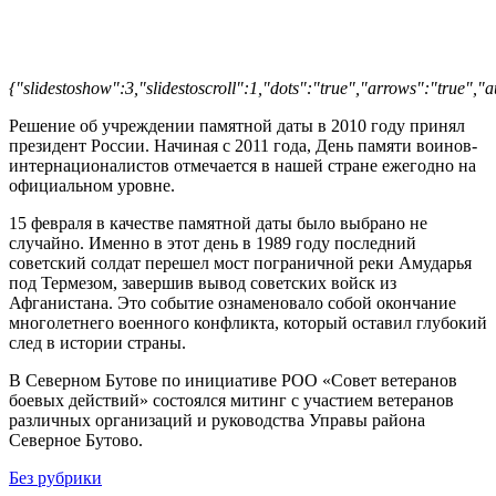
{"slidestoshow":3,"slidestoscroll":1,"dots":"true","arrows":"true",
Решение об учреждении памятной даты в 2010 году принял
президент России. Начиная с 2011 года, День памяти воинов-
интернационалистов отмечается в нашей стране ежегодно на
официальном уровне.
15 февраля в качестве памятной даты было выбрано не
случайно. Именно в этот день в 1989 году последний
советский солдат перешел мост пограничной реки Амударья
под Термезом, завершив вывод советских войск из
Афганистана. Это событие ознаменовало собой окончание
многолетнего военного конфликта, который оставил глубокий
след в истории страны.
В Северном Бутове по инициативе РОО «Совет ветеранов
боевых действий» состоялся митинг с участием ветеранов
различных организаций и руководства Управы района
Северное Бутово.
Без рубрики