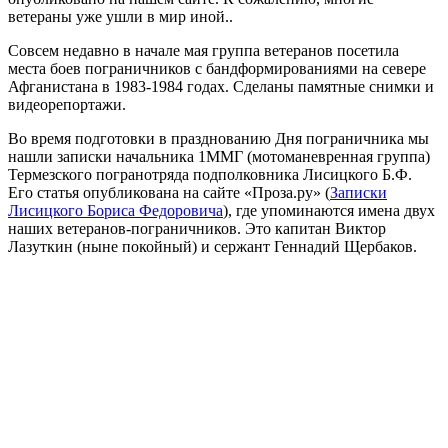
ветераны уже ушли в мир иной..
Совсем недавно в начале мая группа ветеранов посетила
места боев пограничников с бандформированиями на севере
Афганистана в 1983-1984 годах. Сделаны памятные снимки и
видеорепортажи.
Во время подготовки в празднованию Дня пограничника мы
нашли записки начальника 1ММГ (мотоманевренная группа)
Термезского погранотряда подполковника Лисицкого Б.Ф.
Его статья опубликована на сайте «Проза.ру» (
Записки
Лисицкого Бориса Федоровича
), где упоминаются имена двух
наших ветеранов-пограничников. Это капитан Виктор
Лазуткин (ныне покойный) и сержант Геннадий Щербаков.