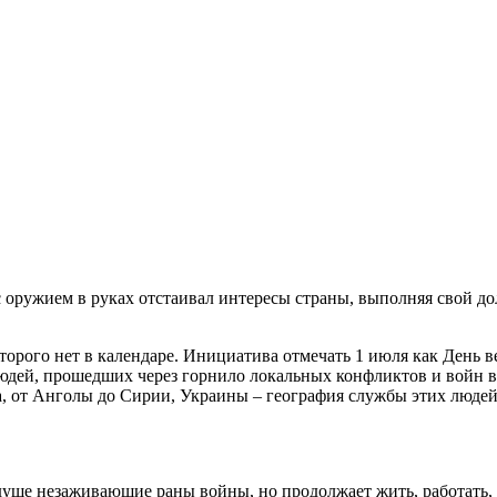
 с оружием в руках отстаивал интересы страны, выполняя свой д
орого нет в календаре. Инициатива отмечать 1 июля как День в
 людей, прошедших через горнило локальных конфликтов и войн 
а, от Анголы до Сирии, Украины – география службы этих людей
 душе незаживающие раны войны, но продолжает жить, работать, 