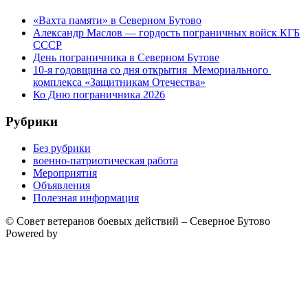
«Вахта памяти» в Северном Бутово
Александр Маслов — гордость пограничных войск КГБ
СССР
День пограничника в Северном Бутове
10-я годовщина со дня открытия Мемориального
комплекса «Защитникам Отечества»
Ко Дню пограничника 2026
Рубрики
Без рубрики
военно-патриотическая работа
Мероприятия
Объявления
Полезная информация
© Совет ветеранов боевых действий – Северное Бутово
Powered by