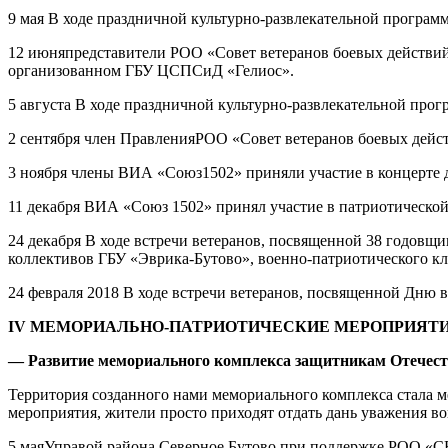
9 мая В ходе праздничной культурно-развлекательной програ
12 июняпредставители РОО «Совет ветеранов боевых действий»
организованном ГБУ ЦСПСиД «Гелиос».
5 августа В ходе праздничной культурно-развлекательной про
2 сентября член ПравленияРОО «Совет ветеранов боевых дейс
3 ноября члены ВИА «Союз1502» приняли участие в концерте 
11 декабря ВИА «Союз 1502» принял участие в патриотическо
24 декабря В ходе встречи ветеранов, посвященной 38 годовщ
коллективов ГБУ «Эврика-Бутово», военно-патриотического кл
24 февраля 2018 В ходе встречи ветеранов, посвященной Дню
IV
МЕМОРИАЛЬНО-ПАТРИОТИЧЕСКИЕ МЕРОПРИЯТ
— Развитие мемориального комплекса защитникам Отечест
Территория созданного нами мемориального комплекса стала м
мероприятия, жители просто приходят отдать дань уважения в
5 маяУправой района Северное Бутово при поддержке РОО «