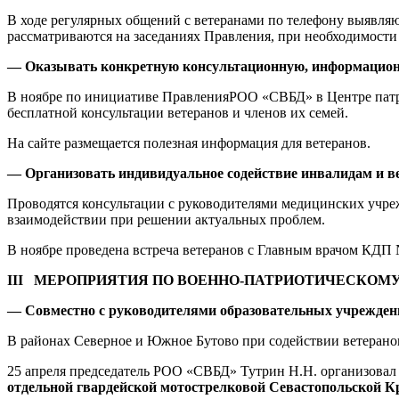
В ходе регулярных общений с ветеранами по телефону выявляю
рассматриваются на заседаниях Правления, при необходимости
— Оказывать конкретную консультационную, информационн
В ноябре по инициативе ПравленияРОО «СВБД» в Центре патрио
бесплатной консультации ветеранов и членов их семей.
На сайте размещается полезная информация для ветеранов.
— Организовать индивидуальное содействие инвалидам и в
Проводятся консультации с руководителями медицинских учре
взаимодействии при решении актуальных проблем.
В ноябре проведена встреча ветеранов с Главным врачом КДП
III
МЕРОПРИЯТИЯ ПО ВОЕННО-ПАТРИОТИЧЕСКОМ
— Совместно с руководителями образовательных учреждени
В районах Северное и Южное Бутово при содействии ветеран
25 апреля председатель РОО «СВБД» Тутрин Н.Н. организова
отдельной гвардейской мотострелковой Севастопольской К