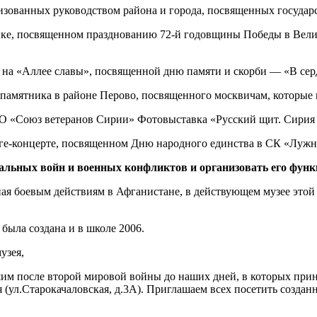
изованных руководством района и города, посвященных государ
ке, посвященном празднованию 72-й годовщины Победы в Велик
на «Аллее славы», посвященной дню памяти и скорби — «В сер
памятника в районе Перово, посвященного москвичам, которые
О «Союз ветеранов Сирии» Фотовыставка «Русский щит. Сирия 
ге-концерте, посвященном Дню народного единства в СК «Лужн
альных войн и военных конфликтов и организовать его фун
ная боевым действиям в Афганистане, в действующем музее этой
ыла создана и в школе 2006.
узея,
им после второй мировой войны до наших дней, в которых при
(ул.Старокачаловская, д.3А). Приглашаем всех посетить созда