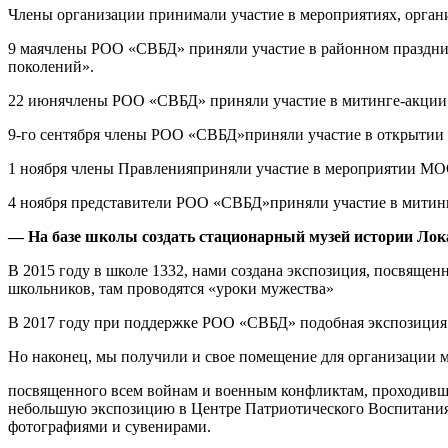
Члены организации принимали участие в мероприятиях, орган
9 маячлены РОО «СВБД» приняли участие в районном праздни
поколений».
22 июнячлены РОО «СВБД» приняли участие в митинге-акции 
9-го сентября члены РОО «СВБД»приняли участие в открытии 
1 ноября члены Правленияприняли участие в мероприятии МО
4 ноября представители РОО «СВБД»приняли участие в митин
— На базе школы создать стационарный музей истории Лок
В 2015 году в школе 1332, нами создана экспозиция, посвящен
школьников, там проводятся «уроки мужества»
В 2017 году при поддержке РОО «СВБД» подобная экспозиция б
Но наконец, мы получили и свое помещение для организации м
посвященного всем войнам и военным конфликтам, проходивш
небольшую экспозицию в Центре Патриотического Воспитания 
фотографиями и сувенирами.