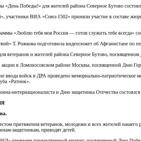
ммы «День Победы!» для жителей района Северное Бутово состо
, участники ВИА «Союз 1502» приняли участие в составе жюри 
граммы «Люблю тебя моя Россия — готов служить тебе всегда» 
твий» Т. Рожкова подготовила видеосюжет об Афганистане по п
для ветеранов и жителей района Северное Бутово, посвященном
й акции в Ломоносовском районе Москвы, посвященной Дню Гер
ине ввода войск в ДРА проведено мемориально-патриотическое 
уба «Ратник».
 воина-интернационалиста и Дню защитника Отечества состоялс
ИЯ
ва.
естом притяжения ветеранов, молодежи и всех жителей нашего 
оинам-защитникам, приводят детей.
СВБД» проведен торжественный митинг, посвященный Дню Побе