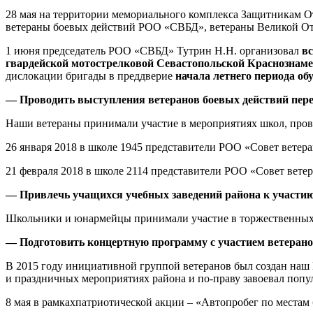
28 мая на территории мемориального комплекса Защитникам От
ветераны боевых действий РОО «СВБД», ветераны Великой От
1 июня председатель РОО «СВБД» Тутрин Н.Н. организовал
в
гвардейской мотострелковой Севастопольской Краснознаме
дислокации бригады в преддверие
начала летнего периода о
— Проводить выступления ветеранов боевых действий пер
Наши ветераны принимали участие в мероприятиях школ, прово
26 января 2018 в школе 1945 представители РОО «Совет вете
21 февраля 2018 в школе 2114 представители РОО «Совет вет
— Привлечь учащихся учебных заведений района к участи
Школьники и юнармейцы принимали участие в торжественных
— Подготовить концертную программу с участием ветерано
В 2015 году инициативной группой ветеранов был создан на
и праздничных мероприятиях района и по-праву завоевал попу
8 мая в рамкахпатриотической акции – «Автопробег по места