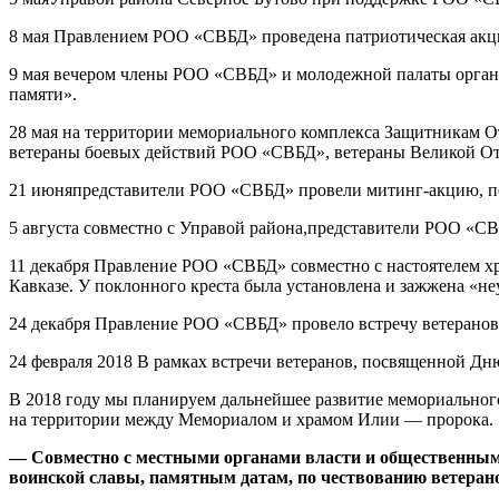
8 мая Правлением РОО «СВБД» проведена патриотическая акци
9 мая вечером члены РОО «СВБД» и молодежной палаты органи
памяти».
28 мая на территории мемориального комплекса Защитникам От
ветераны боевых действий РОО «СВБД», ветераны Великой От
21 июняпредставители РОО «СВБД» провели митинг-акцию, по
5 августа совместно с Управой района,представители РОО «СВ
11 декабря Правление РОО «СВБД» совместно с настоятелем 
Кавказе. У поклонного креста была установлена и зажжена «не
24 декабря Правление РОО «СВБД» провело встречу ветеранов
24 февраля 2018 В рамках встречи ветеранов, посвященной Дн
В 2018 году мы планируем дальнейшее развитие мемориальног
на территории между Мемориалом и храмом Илии — пророка.
— Совместно с местными органами власти и общественным
воинской славы, памятным датам, по чествованию ветерано