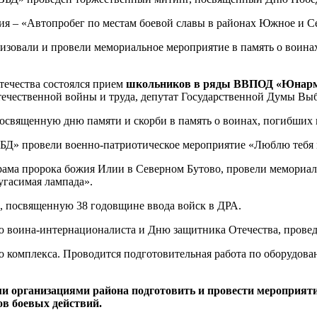
я – «Автопробег по местам боевой славы в районах Южное и Се
зовали и провели мемориальное мероприятие в память о воина
ечества состоялся прием
школьников в ряды ВВПОД «Юнарми
ечественной войны и труда, депутат Государственной Думы Вы
священную дню памяти и скорби в память о воинах, погибших 
БД» провели военно-патриотическое мероприятие «Люблю тебя м
храма пророка божия Илии в Северном Бутово, провели мемори
угасимая лампада».
, посвященную 38 годовщине ввода войск в ДРА.
ю воина-интернационалиста и Дню защитника Отечества, провед
о комплекса. Проводится подготовительная работа по оборудов
и организациями района подготовить и провести мероприят
в боевых действий.