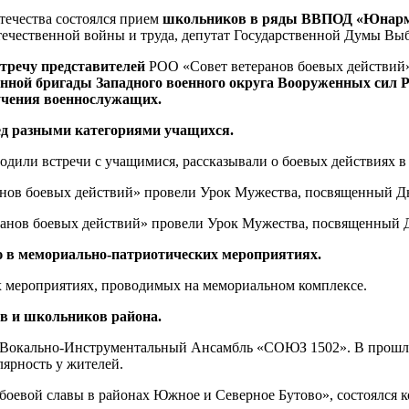
ечества состоялся прием
школьников в ряды ВВПОД «Юнарми
ечественной войны и труда, депутат Государственной Думы Вы
стречу представителей
РОО «Совет ветеранов боевых действий
нной бригады Западного военного округа Вооруженных сил 
бучения военнослужащих.
ед разными категориями учащихся.
дили встречи с учащимися, рассказывали о боевых действиях в
ранов боевых действий» провели Урок Мужества, посвященный Д
еранов боевых действий» провели Урок Мужества, посвященный
ю в мемориально-патриотических мероприятиях.
 мероприятиях, проводимых на мемориальном комплексе.
в и школьников района.
ш Вокально-Инструментальный Ансамбль «СОЮЗ 1502». В прошло
лярность у жителей.
м боевой славы в районах Южное и Северное Бутово», состоялс