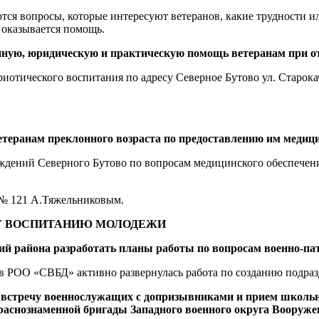
тся вопросы, которые интересуют ветеранов, какие трудности и
 оказывается помощь.
ую, юридическую и практическую помощь ветеранам при отс
тического воспитания по адресу Северное Бутово ул. Старокача
етеранам преклонного возраста по предоставлению им медиц
ждений Северного Бутово по вопросам медицинского обеспечени
 № 121 А.Тяжельниковым.
У ВОСПИТАНИЮ МОЛОДЕЖИ
й района разработать планы работы по вопросам военно-па
ов РОО «СВБД» активно развернулась работа по созданию подр
л
встречу военнослужащих с допризывниками и прием школ
раснознаменной бригады Западного военного округа Вооруже