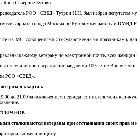
района Северное Бутово.
редседатель РОО «СВБД» Тутрин Н.Н. был избран депутатом му
о комиссариата города Москвы по Бутовскому району и
ОМВД Ро
почте и СМС–сообщениями с государственными праздниками, на
равлены каждому ветерану по электронной почте, всех женщин 
ый вы получили при награждении медалями 100-летие Вооруженн
ями РОО «СВБД».
го раза в квартал.
 19.00 до 21.00 за исключением периода летних и зимних кани
равление.
ЕТЕРАНОВ
ыми сталкиваются ветераны при отстаивании своих прав и и
ерриториальному принципу.